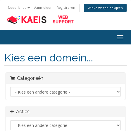
Nederlands
Aanmelden
Registreren
Winkelwagen bekijken
Navig
in-/u
Kies een domein...
Categorieën
Acties